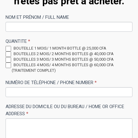
n’êtes pas prêt à acheter.
CAM
NOM ET PRÉNOM / FULL NAME
If
B
you
LKC
are
QUANTITE
*
human,
BOUTEILLE 1 MOIS/ 1 MONTH BOTTLE @ 25,000 CFA
leave
BOUTEILLES 2 MOIS/ 2 MONTHS BOTTLES @ 40,000 CFA
this
BOUTEILLES 3 MOIS/ 3 MONTHS BOTTLES @ 50,000 CFA
BOUTEILLES 4 MOIS/ 4 MONTHS BOTTLES @ 60,000 CFA
field
(TRAITEMENT COMPLET)
blank.
NUMÉRO DE TÉLÉPHONE / PHONE NUMBER
*
ADRESSE DU DOMICILE OU DU BUREAU / HOME OR OFFICE
ADDRESS
*