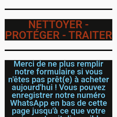
NETTOYER -
PROTÉGER - TRAITER
Merci de ne plus remplir
notre formulaire si vous
n'êtes pas prêt(e) à acheter
aujourd'hui ! Vous pouvez
enregistrer notre numéro
WhatsApp en bas de cette
page jusqu'à ce que votre