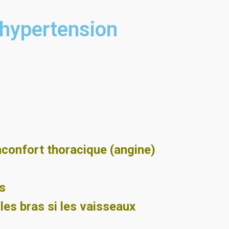
'hypertension
nconfort thoracique (angine)
os
les bras si les vaisseaux