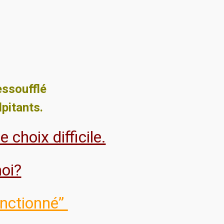
essoufflé
pitants.
 choix difficile.
moi?
onctionné”